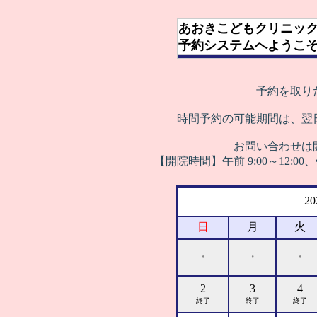
あおきこどもクリニッ
予約システムへようこ
予約を取り
時間予約の可能期間は、翌
お問い合わせは
【開院時間】午前 9:00～12:00
2
日
月
火
・
・
・
2
3
4
終了
終了
終了