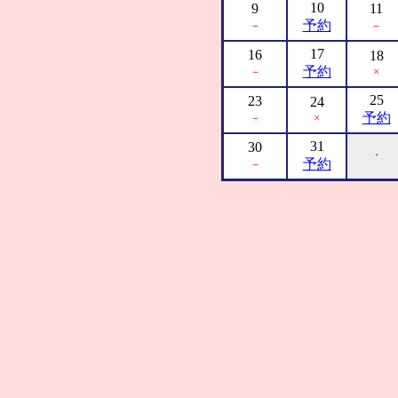
10
9
11
予約
－
－
17
16
18
予約
－
×
25
23
24
予約
－
×
31
30
・
予約
－