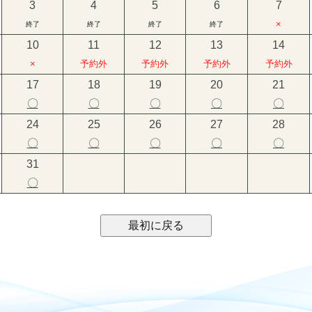
3
4
5
6
7
×
終了
終了
終了
終了
10
11
12
13
14
×
予約外
予約外
予約外
予約外
17
18
19
20
21
〇
〇
〇
〇
〇
24
25
26
27
28
〇
〇
〇
〇
〇
31
〇