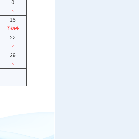
8
×
15
予約外
22
×
29
×