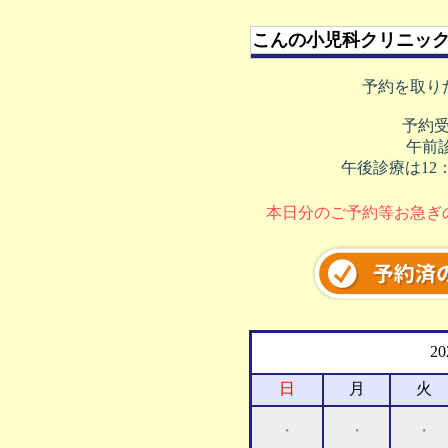
こんの小児科クリニッ
予約を取り
予約
午前診療
午後診療は12：00
本日分のご予約等お急ぎ
2
日
月
火
・
・
・