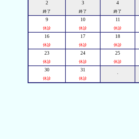
2
3
4
終了
終了
終了
9
10
11
休診
休診
休診
16
17
18
休診
休診
休診
23
24
25
休診
休診
休診
30
31
・
休診
休診