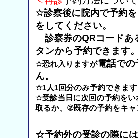
＜再診
予約方法につい
☆
診察後に院内で予約を
をしてください。
診察券の
QR
コードあ
タンから予約できます
電話での
☆
恐れ入りますが
ん。
1
1
☆
人
回分のみ予約できます
☆
受診当日に次回の予約をい
取るか、
②
既存の予約をキャ
☆予約外の受診の際に