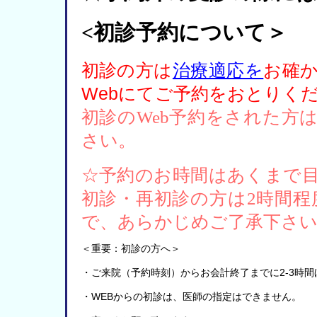
<
初診予約について＞
初診の方は
治療適応を
お確
Web
にてご予約をおとりく
初診の
Web
予約をされた方
さい。
☆予約のお時間はあくまで
初診・再初診の方は
2
時間程
で、あらかじめご了承下さい
＜重要：初診の方へ＞
・WEBからの初診は、医師の指定はできません
。