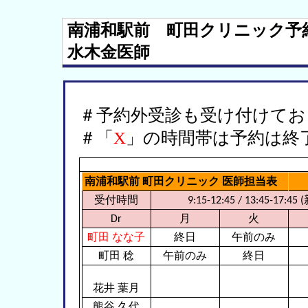
南浦和駅前 町田クリニック予
水木金医師
＃予約外受診も受け付けてお
＃「
X
」の時間帯は予約は終
南浦和駅前 町田クリニック 医師担当表
受付時間
9:15-12:45 / 13:4
Dr
月
火
町田 なな子
終日
午前のみ
町田 稔
午前のみ
終日
花井 葉月
熊谷 久代