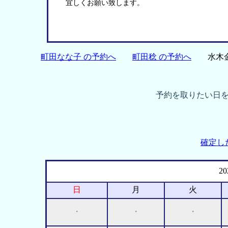
　宜しくお願い致します。
町田なな子 の予約へ
町田稔 の予約へ
水木金
予約を取りたい日
確定し
2
日
月
火
・
・
・