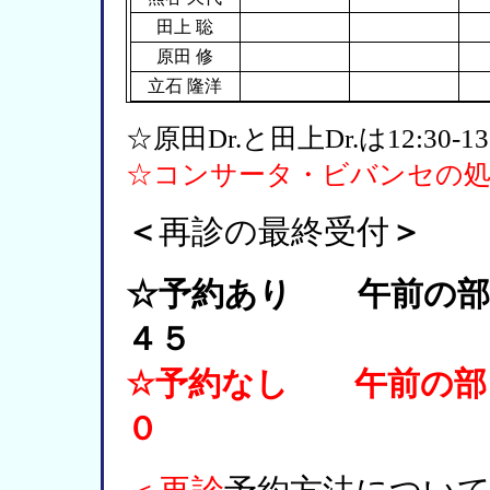
田上 聡
原田 修
立石 隆洋
☆原田Dr.と田上Dr.は12:3
☆コンサータ・ビバンセの処
＜
再診の最終受付
＞
☆予約あり 午前の部
４５
☆
予約なし 午前の部
０