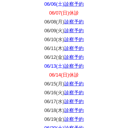
06/06(土)
診察予約
06/07(日)
休診
06/08(月)
診察予約
06/09(火)
診察予約
06/10(水)
診察予約
06/11(木)
診察予約
06/12(金)
診察予約
06/13(土)
診察予約
06/14(日)
休診
06/15(月)
診察予約
06/16(火)
診察予約
06/17(水)
診察予約
06/18(木)
診察予約
06/19(金)
診察予約