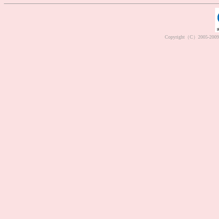
Copyright（C）2005-2009 M