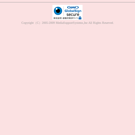
Copyright（C）2005-2009 MediaSupportSystems,Inc All Rights Reserved.