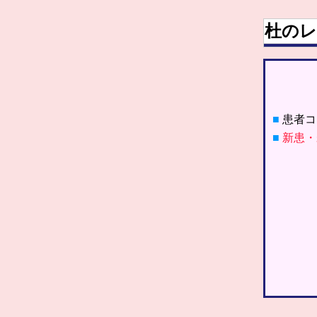
杜のレ
■
患者コ
■
新患・