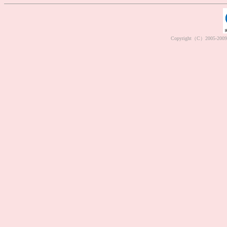
Copyright（C）2005-2009 M