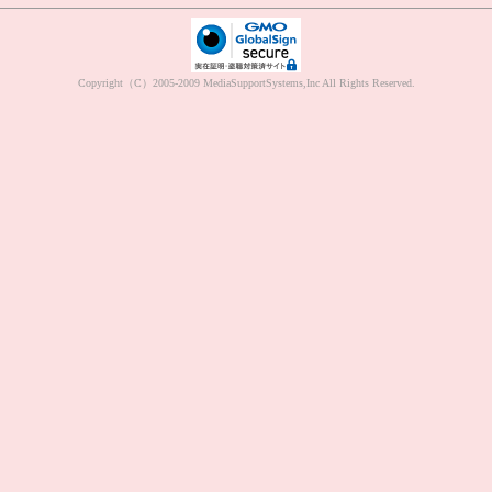
Copyright（C）2005-2009 MediaSupportSystems,Inc All Rights Reserved.