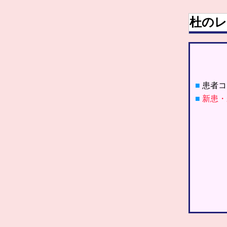
杜のレ
■
患者コ
■
新患・