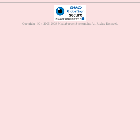
Copyright（C）2005-2009 MediaSupportSystems,Inc All Rights Reserved.