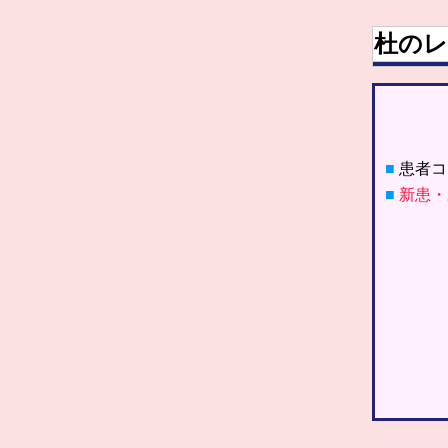
杜のレ
■
患者コ
■
新患・