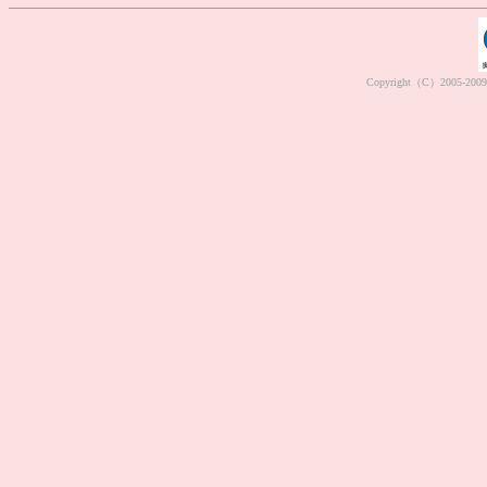
Copyright（C）2005-2009 M