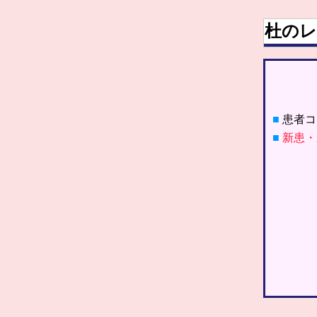
杜のレ
■
患者コ
■
新患・