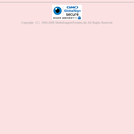
Copyright（C）2005-2009 MediaSupportSystems,Inc All Rights Reserved.