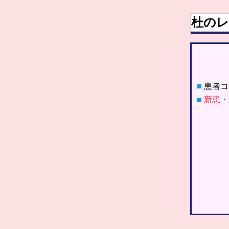
杜のレ
■
患者コ
■
新患・