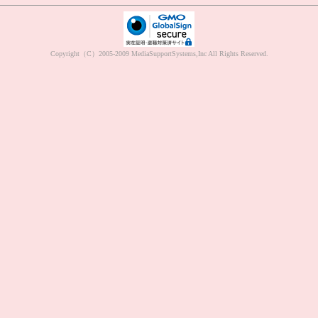
Copyright（C）2005-2009 MediaSupportSystems,Inc All Rights Reserved.