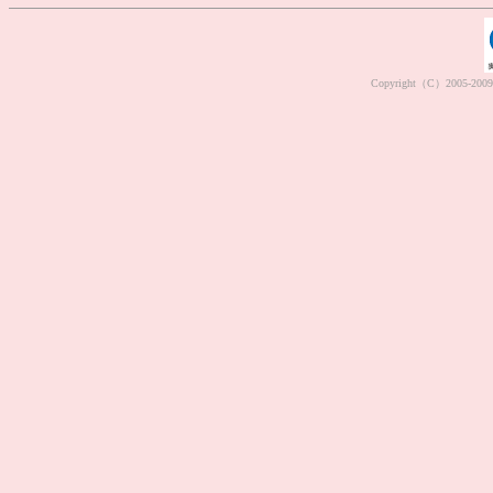
Copyright（C）2005-2009 M