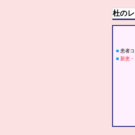
杜のレ
■
患者コ
■
新患・