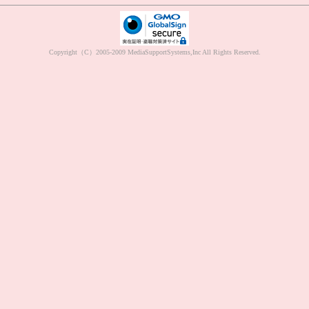
Copyright（C）2005-2009 MediaSupportSystems,Inc All Rights Reserved.