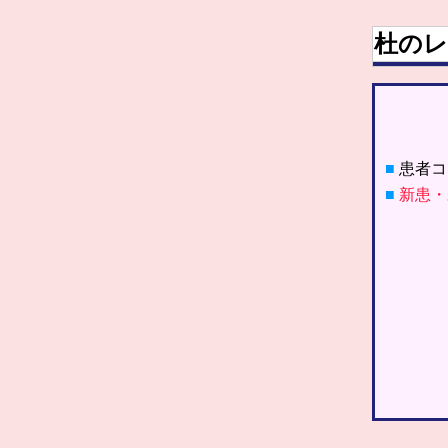
杜のレ
■
患者コ
■
新患・