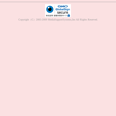
Copyright（C）2005-2009 MediaSupportSystems,Inc All Rights Reserved.