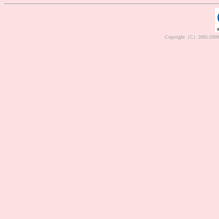
Copyright（C）2005-2009 M