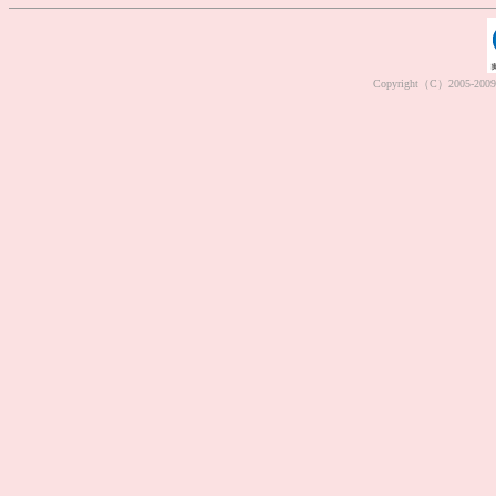
Copyright（C）2005-2009 M