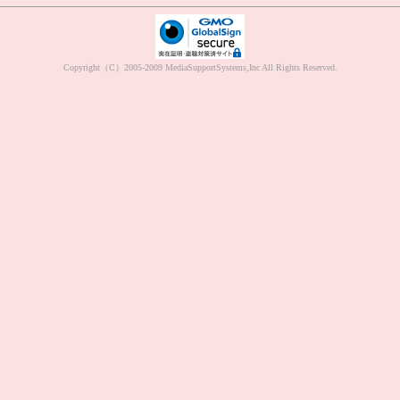
Copyright（C）2005-2009 MediaSupportSystems,Inc All Rights Reserved.