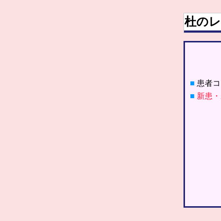
杜のレ
■
患者コ
■
新患・