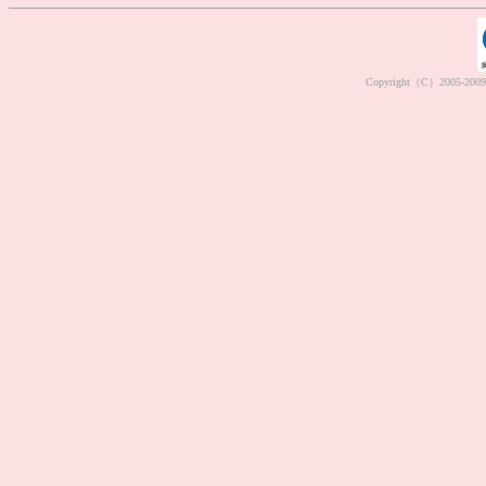
Copyright（C）2005-2009 M