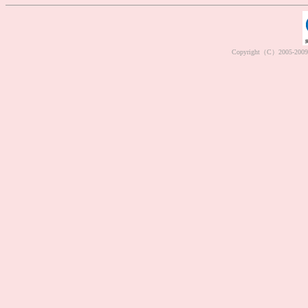
Copyright（C）2005-2009 M