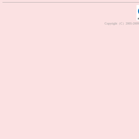
Copyright（C）2005-2009 M