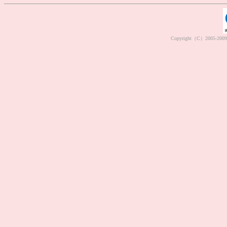
Copyright（C）2005-2009 M