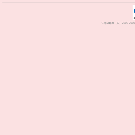
Copyright（C）2005-2009 M