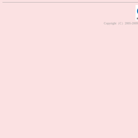
Copyright（C）2005-2009 M