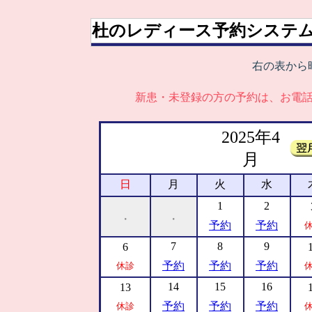
杜のレディース予約システ
右の表から
新患・未登録の方の予約は、お電
2025年4
月
日
月
火
水
1
2
・
・
予約
予約
7
8
9
6
予約
予約
予約
休診
14
15
16
13
予約
予約
予約
休診