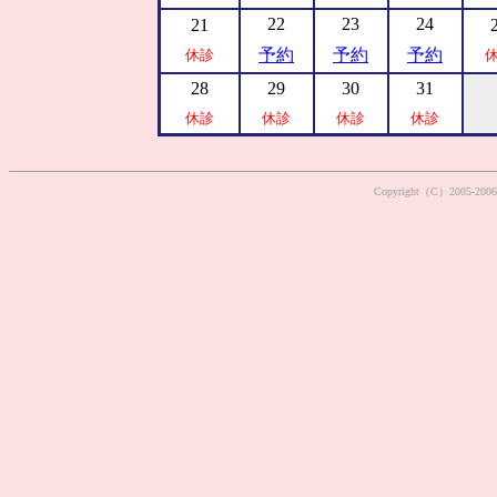
22
23
24
21
予約
予約
予約
休診
28
29
30
31
休診
休診
休診
休診
Copyright（C）2005-2006 M