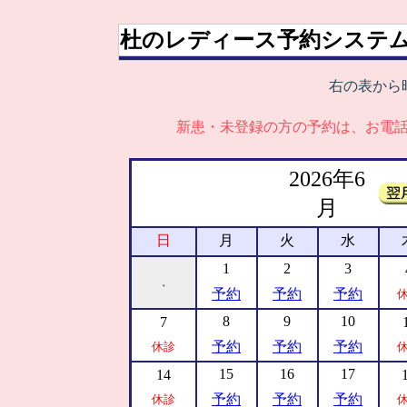
杜のレディース予約システ
右の表から
新患・未登録の方の予約は、お電
2026年6
月
日
月
火
水
1
2
3
・
予約
予約
予約
8
9
10
7
予約
予約
予約
休診
15
16
17
14
予約
予約
予約
休診