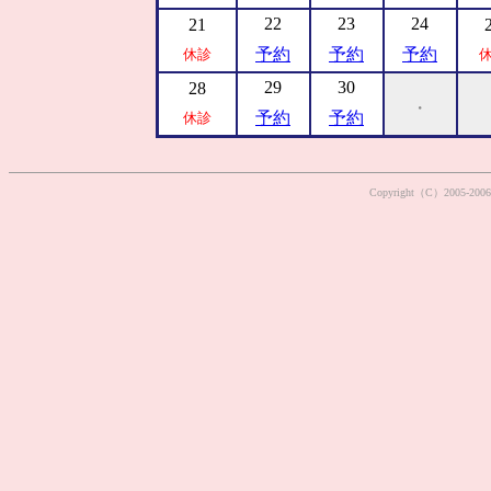
22
23
24
21
予約
予約
予約
休診
29
30
28
・
予約
予約
休診
Copyright（C）2005-2006 M