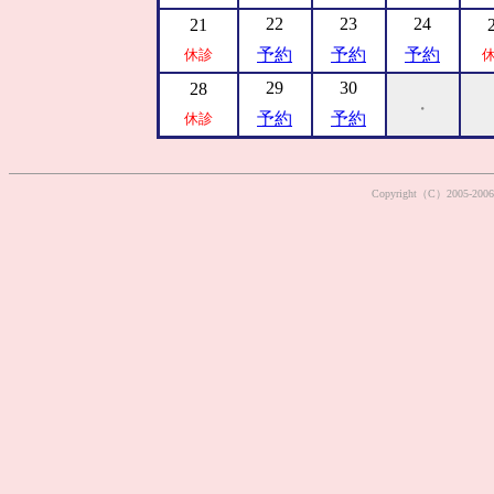
22
23
24
21
予約
予約
予約
休診
29
30
28
・
予約
予約
休診
Copyright（C）2005-2006 M