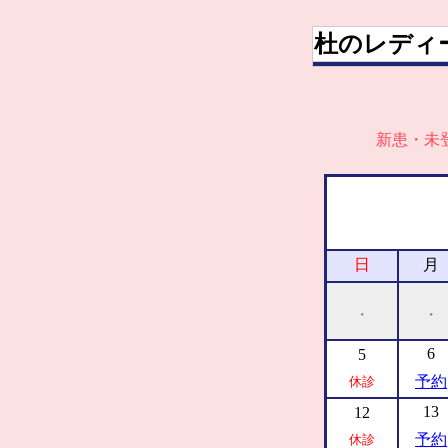
杜のレディ
新患・未
日
月
・
・
6
5
予約
休診
13
12
予約
休診