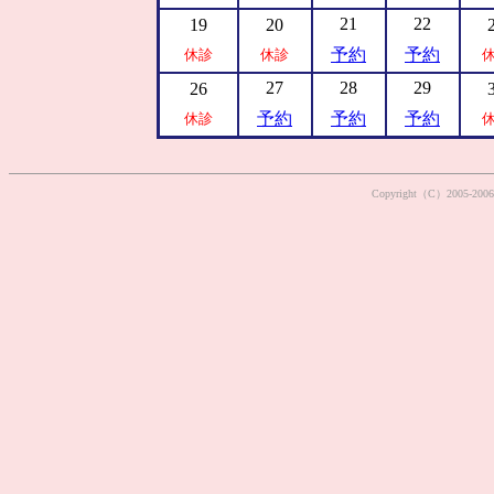
21
22
19
20
予約
予約
休診
休診
27
28
29
26
予約
予約
予約
休診
Copyright（C）2005-2006 M