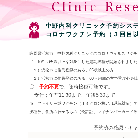
中野内科クリニック予約シス
コロナワクチン予約（３回目
静岡県浜松市 中野内科クリニックのコロナウイルスワクチ
〇 10/1～65歳以上を対象にした定期接種が開始されました
１）浜松市に住民登録のある、65歳以上の方
２）浜松市に住民登録のある、60～64歳の方で重度心身障
〇
予約不要
で、随時接種可能です。
受付；午前11:30まで、午後5:30まで
※ ファイザー製ワクチン（
オミクロン株JN.1系統対応
）で
接種券、住所のわかるもの（免許証、マイナンバーカード等
予約済の確認・キャ