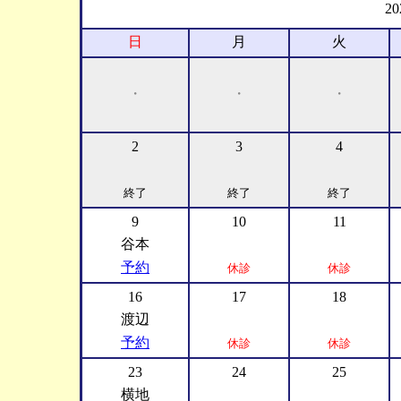
2
日
月
火
・
・
・
2
3
4
終了
終了
終了
9
10
11
谷本
予約
休診
休診
16
17
18
渡辺
予約
休診
休診
23
24
25
横地