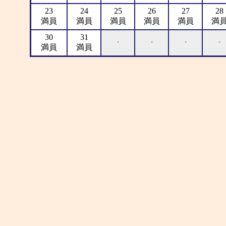
23
24
25
26
27
28
満員
満員
満員
満員
満員
満
30
31
・
・
・
・
満員
満員