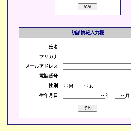
初診情報入力欄
氏名
フリガナ
メールアドレス
電話番号
性別
男
女
生年月日
年