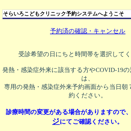
そらいろこどもクリニック予約システムへようこそ
予約済の確認・キャンセル
受診希望の日にちと時間帯を選択して
発熱・感染症外来に該当する方やCOVID-19
は、
専用の発熱・感染症外来予約画面から当日朝
約ください。
診療時間の変更がある場合がありますので
ジ
にてご確認ください。