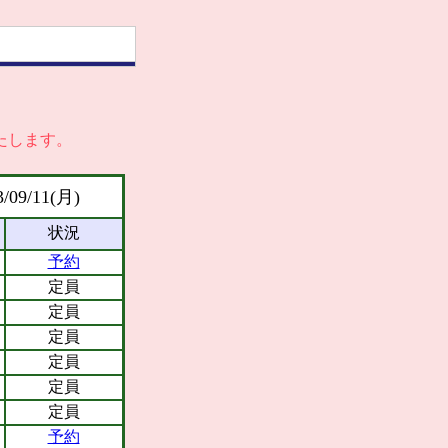
たします。
3/09/11(月)
状況
予約
定員
定員
定員
定員
定員
定員
予約