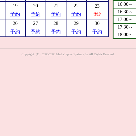
16:00～
19
20
21
22
23
16:30～
予約
予約
予約
予約
休診
17:00～
26
27
28
29
30
17:30～
予約
予約
予約
予約
予約
18:00～
Copyright（C）2005-2006 MediaSupportSystems,Inc All Rights Reserved.