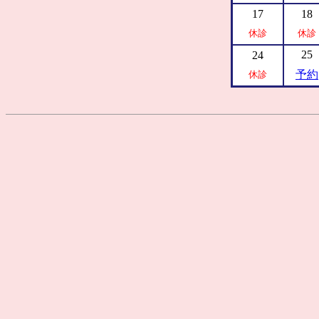
17
18
休診
休診
25
24
予約
休診